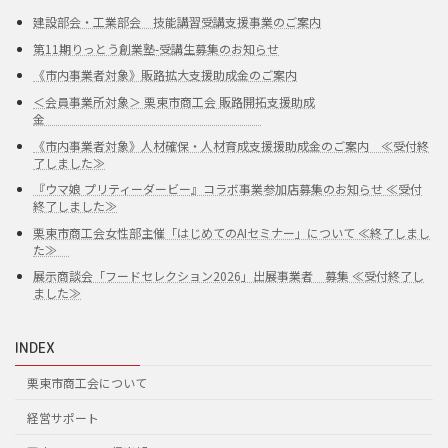
建設部会・工業部会 技能講習受講支援事業のご案内
第11期りっとう創業塾-受講生募集のお知らせ
《市内事業者対象》販路拡大支援助成金のご案内
＜会員事業所対象＞ 栗東市商工会 販路開拓支援助成
金
《市内事業者対象》人材確保・人材育成支援援助成金のご案内 ≪受付終
了しました≫
『ウマ娘 プリティーダービー』コラボ事業参加店募集のお知らせ ≪受付
終了しました≫
栗東市商工会女性部主催「はじめてのAIセミナー」について ≪終了しまし
た≫
展示商談会「フードセレクション2026」出展事業者 募集 ≪受付終了し
ました≫
INDEX
栗東市商工会について
経営サポート