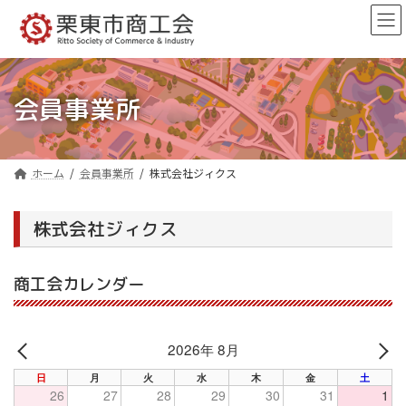
コ
ナ
ン
ビ
テ
ゲ
ン
ー
ツ
シ
へ
ョ
会員事業所
ス
ン
キ
に
ッ
移
プ
動
ホーム
会員事業所
株式会社ジィクス
株式会社ジィクス
商工会カレンダー
2026年 8月
PREV
NE
日
月
火
水
木
金
土
26
27
28
29
30
31
1