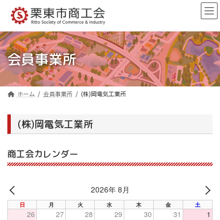
コ
ナ
ン
ビ
テ
ゲ
ン
ー
ツ
シ
へ
ョ
会員事業所
ス
ン
キ
に
ッ
移
プ
動
ホーム
会員事業所
(株)岡電気工業所
(株)岡電気工業所
商工会カレンダー
2026年 8月
PREV
NE
日
月
火
水
木
金
土
26
27
28
29
30
31
1