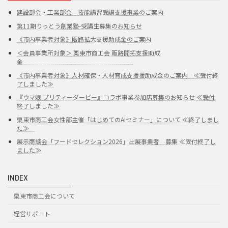
建設部会・工業部会 技能講習受講支援事業のご案内
第11期りっとう創業塾-受講生募集のお知らせ
《市内事業者対象》販路拡大支援助成金のご案内
＜会員事業所対象＞ 栗東市商工会 販路開拓支援助成
金
《市内事業者対象》人材確保・人材育成支援援助成金のご案内 ≪受付終
了しました≫
『ウマ娘 プリティーダービー』コラボ事業参加店募集のお知らせ ≪受付
終了しました≫
栗東市商工会女性部主催「はじめてのAIセミナー」について ≪終了しまし
た≫
展示商談会「フードセレクション2026」出展事業者 募集 ≪受付終了し
ました≫
INDEX
栗東市商工会について
経営サポート