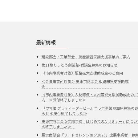
最新情報
建設部会・工業部会 技能講習受講支援事業のご案内
第11期りっとう創業塾-受講生募集のお知らせ
《市内事業者対象》販路拡大支援助成金のご案内
＜会員事業所対象＞ 栗東市商工会 販路開拓支援助成
金
《市内事業者対象》人材確保・人材育成支援援助成金のご
内 ≪受付終了しました≫
『ウマ娘 プリティーダービー』コラボ事業参加店募集の
らせ ≪受付終了しました≫
栗東市商工会女性部主催「はじめてのAIセミナー」につい
≪終了しました≫
展示商談会「フードセレクション2026」出展事業者 募