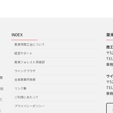
INDEX
栗
栗東市商工会について
商
〒5
経営サポート
TEL
栗東フォレスト倶楽部
事務
ウイングプラザ
ウ
案
会員事業所検索
〒5
TEL
リンク集
お知
事務
ご利用にあたって
て
プライバシーポリシー
集