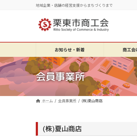
コ
ナ
地域企業・店舗の経営支援からまちづくりまで
ン
ビ
テ
ゲ
ン
ー
ツ
シ
へ
ョ
ス
ン
お知らせ・新着
商工会
キ
に
ッ
移
プ
動
会員事業所
ホーム
会員事業所
(株)夏山商店
(株)夏山商店