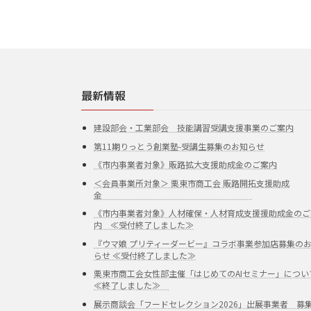
最新情報
建設部会・工業部会 技能講習受講支援事業のご案内
第11期りっとう創業塾-受講生募集のお知らせ
《市内事業者対象》販路拡大支援助成金のご案内
＜会員事業所対象＞ 栗東市商工会 販路開拓支援助成
金
《市内事業者対象》人材確保・人材育成支援援助成金のご
内 ≪受付終了しました≫
『ウマ娘 プリティーダービー』コラボ事業参加店募集の
らせ ≪受付終了しました≫
栗東市商工会女性部主催「はじめてのAIセミナー」につい
≪終了しました≫
展示商談会「フードセレクション2026」出展事業者 募