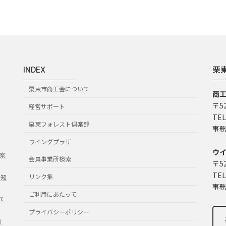
INDEX
栗
栗東市商工会について
商
〒5
経営サポート
TEL
栗東フォレスト倶楽部
事務
ウイングプラザ
ウ
案
会員事業所検索
〒5
TEL
リンク集
お知
事務
ご利用にあたって
て
プライバシーポリシー
集