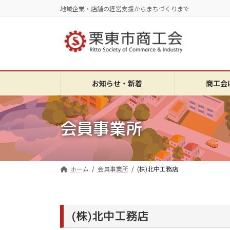
コ
ナ
地域企業・店舗の経営支援からまちづくりまで
ン
ビ
テ
ゲ
ン
ー
ツ
シ
へ
ョ
ス
ン
お知らせ・新着
商工会
キ
に
ッ
移
プ
動
会員事業所
ホーム
会員事業所
(株)北中工務店
(株)北中工務店