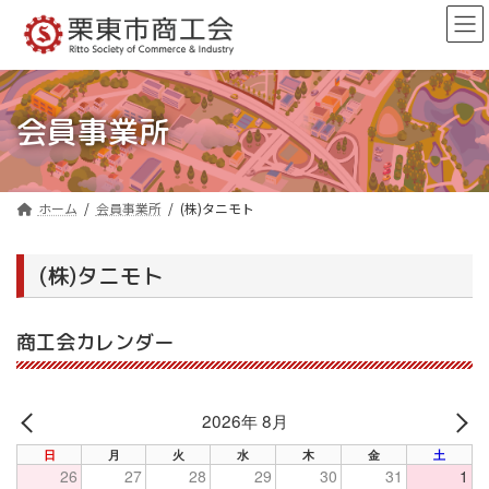
コ
ナ
ン
ビ
テ
ゲ
ン
ー
ツ
シ
へ
ョ
会員事業所
ス
ン
キ
に
ッ
移
プ
動
ホーム
会員事業所
(株)タニモト
(株)タニモト
商工会カレンダー
2026年 8月
PREV
NE
日
月
火
水
木
金
土
26
27
28
29
30
31
1