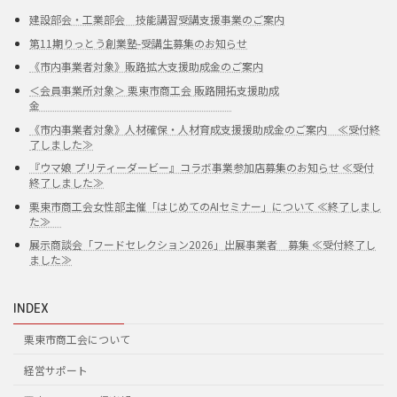
建設部会・工業部会 技能講習受講支援事業のご案内
第11期りっとう創業塾-受講生募集のお知らせ
《市内事業者対象》販路拡大支援助成金のご案内
＜会員事業所対象＞ 栗東市商工会 販路開拓支援助成
金
《市内事業者対象》人材確保・人材育成支援援助成金のご案内 ≪受付終
了しました≫
『ウマ娘 プリティーダービー』コラボ事業参加店募集のお知らせ ≪受付
終了しました≫
栗東市商工会女性部主催「はじめてのAIセミナー」について ≪終了しまし
た≫
展示商談会「フードセレクション2026」出展事業者 募集 ≪受付終了し
ました≫
INDEX
栗東市商工会について
経営サポート