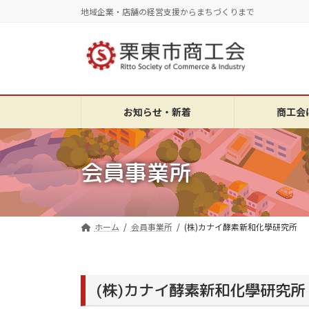
コ
ナ
地域企業・店舗の経営支援からまちづくりまで
ン
ビ
テ
ゲ
ン
ー
ツ
シ
へ
ョ
ス
ン
お知らせ・新着
商工会
キ
に
ッ
移
プ
動
会員事業所
ホーム
会員事業所
(株)カナイ酵素新和化學研究所
(株)カナイ酵素新和化學研究所