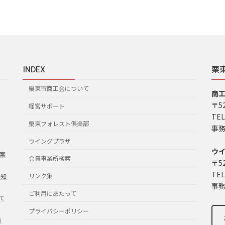
INDEX
栗
栗東市商工会について
商
〒5
経営サポート
TEL
栗東フォレスト倶楽部
事務
ウイングプラザ
ウ
案
会員事業所検索
〒5
TEL
リンク集
お知
事務
ご利用にあたって
て
プライバシーポリシー
集