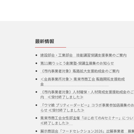
最新情報
建設部会・工業部会 技能講習受講支援事業のご案内
第11期りっとう創業塾-受講生募集のお知らせ
《市内事業者対象》販路拡大支援助成金のご案内
＜会員事業所対象＞ 栗東市商工会 販路開拓支援助成
金
《市内事業者対象》人材確保・人材育成支援援助成金のご
内 ≪受付終了しました≫
『ウマ娘 プリティーダービー』コラボ事業参加店募集の
らせ ≪受付終了しました≫
栗東市商工会女性部主催「はじめてのAIセミナー」につい
≪終了しました≫
展示商談会「フードセレクション2026」出展事業者 募