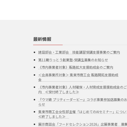
最新情報
建設部会・工業部会 技能講習受講支援事業のご案内
第11期りっとう創業塾-受講生募集のお知らせ
《市内事業者対象》販路拡大支援助成金のご案内
＜会員事業所対象＞ 栗東市商工会 販路開拓支援助成
金
《市内事業者対象》人材確保・人材育成支援援助成金のご
内 ≪受付終了しました≫
『ウマ娘 プリティーダービー』コラボ事業参加店募集の
らせ
栗東市商工会女性部主催「はじめてのAIセミナー」につい
≪終了しました≫
展示商談会「フードセレクション2026」出展事業者 募