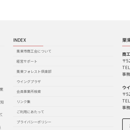
INDEX
栗
栗東市商工会について
商
〒5
経営サポート
TEL
栗東フォレスト倶楽部
事務
ウイングプラザ
ウ
案
会員事業所検索
〒5
TEL
リンク集
お知
事務
ご利用にあたって
て
プライバシーポリシー
集