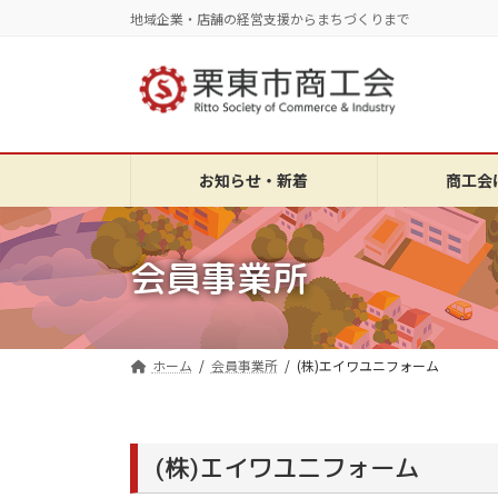
コ
ナ
地域企業・店舗の経営支援からまちづくりまで
ン
ビ
テ
ゲ
ン
ー
ツ
シ
へ
ョ
ス
ン
お知らせ・新着
商工会
キ
に
ッ
移
プ
動
会員事業所
ホーム
会員事業所
(株)エイワユニフォーム
(株)エイワユニフォーム