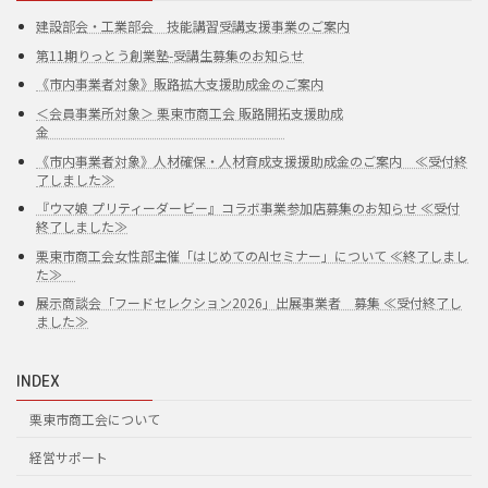
建設部会・工業部会 技能講習受講支援事業のご案内
第11期りっとう創業塾-受講生募集のお知らせ
《市内事業者対象》販路拡大支援助成金のご案内
＜会員事業所対象＞ 栗東市商工会 販路開拓支援助成
金
《市内事業者対象》人材確保・人材育成支援援助成金のご案内 ≪受付終
了しました≫
『ウマ娘 プリティーダービー』コラボ事業参加店募集のお知らせ ≪受付
終了しました≫
栗東市商工会女性部主催「はじめてのAIセミナー」について ≪終了しまし
た≫
展示商談会「フードセレクション2026」出展事業者 募集 ≪受付終了し
ました≫
INDEX
栗東市商工会について
経営サポート