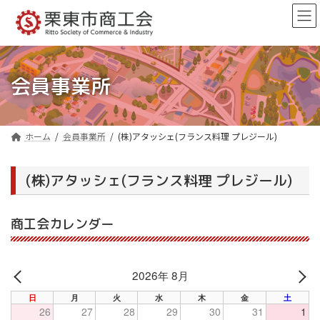
コ
ナ
ン
ビ
テ
ゲ
ン
ー
ツ
シ
へ
ョ
会員事業所
ス
ン
キ
に
ッ
移
プ
動
ホーム
会員事業所
(株)アタッシェ(フランス料理 プレジール)
(株)アタッシェ(フランス料理 プレジール)
商工会カレンダー
2026年 8月
PREV
NE
日
月
火
水
木
金
土
26
27
28
29
30
31
1