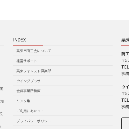
INDEX
栗
栗東市商工会について
商
〒5
経営サポート
TEL
栗東フォレスト倶楽部
事務
ウイングプラザ
ウ
案
会員事業所検索
〒5
TEL
リンク集
お知
事務
ご利用にあたって
て
プライバシーポリシー
集