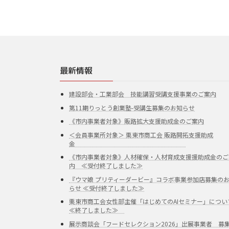
最新情報
建設部会・工業部会 技能講習受講支援事業のご案内
第11期りっとう創業塾-受講生募集のお知らせ
《市内事業者対象》販路拡大支援助成金のご案内
＜会員事業所対象＞ 栗東市商工会 販路開拓支援助成
金
《市内事業者対象》人材確保・人材育成支援援助成金のご
内 ≪受付終了しました≫
『ウマ娘 プリティーダービー』コラボ事業参加店募集の
らせ ≪受付終了しました≫
栗東市商工会女性部主催「はじめてのAIセミナー」につい
≪終了しました≫
展示商談会「フードセレクション2026」出展事業者 募