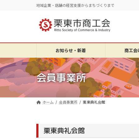
コ
ナ
地域企業・店舗の経営支援からまちづくりまで
ン
ビ
テ
ゲ
ン
ー
ツ
シ
へ
ョ
ス
ン
お知らせ・新着
商工会
キ
に
ッ
移
プ
動
会員事業所
ホーム
会員事業所
栗東典礼会館
栗東典礼会館