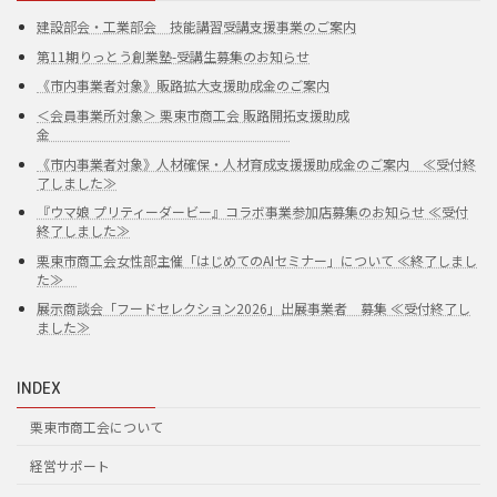
建設部会・工業部会 技能講習受講支援事業のご案内
第11期りっとう創業塾-受講生募集のお知らせ
《市内事業者対象》販路拡大支援助成金のご案内
＜会員事業所対象＞ 栗東市商工会 販路開拓支援助成
金
《市内事業者対象》人材確保・人材育成支援援助成金のご案内 ≪受付終
了しました≫
『ウマ娘 プリティーダービー』コラボ事業参加店募集のお知らせ ≪受付
終了しました≫
栗東市商工会女性部主催「はじめてのAIセミナー」について ≪終了しまし
た≫
展示商談会「フードセレクション2026」出展事業者 募集 ≪受付終了し
ました≫
INDEX
栗東市商工会について
経営サポート