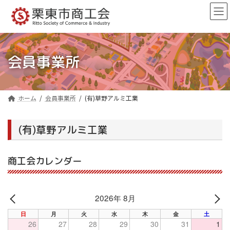
コ
ナ
ン
ビ
テ
ゲ
ン
ー
ツ
シ
へ
ョ
会員事業所
ス
ン
キ
に
ッ
移
プ
動
ホーム
会員事業所
(有)草野アルミ工業
(有)草野アルミ工業
商工会カレンダー
2026年 8月
PREV
NE
日
月
火
水
木
金
土
26
27
28
29
30
31
1