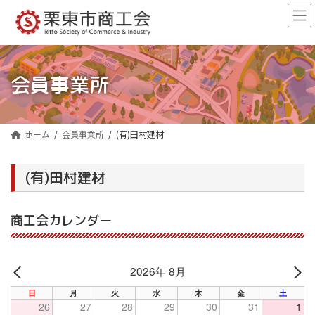
コ
ナ
ン
ビ
テ
ゲ
ン
ー
ツ
シ
へ
ョ
会員事業所
ス
ン
キ
に
ッ
移
プ
動
ホーム
会員事業所
(有)田村建材
(有)田村建材
商工会カレンダー
2026年 8月
PREV
NE
日
月
火
水
木
金
土
26
27
28
29
30
31
1