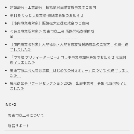
建設部会・工業部会 技能講習受講支援事業のご案内
第11期りっとう創業塾-受講生募集のお知らせ
《市内事業者対象》販路拡大支援助成金のご案内
＜会員事業所対象＞ 栗東市商工会 販路開拓支援助成
金
《市内事業者対象》人材確保・人材育成支援援助成金のご案内 ≪受付終
了しました≫
『ウマ娘 プリティーダービー』コラボ事業参加店募集のお知らせ ≪受付
終了しました≫
栗東市商工会女性部主催「はじめてのAIセミナー」について ≪終了しまし
た≫
展示商談会「フードセレクション2026」出展事業者 募集 ≪受付終了し
ました≫
INDEX
栗東市商工会について
経営サポート