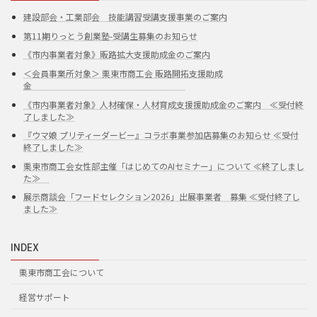
建設部会・工業部会 技能講習受講支援事業のご案内
第11期りっとう創業塾-受講生募集のお知らせ
《市内事業者対象》販路拡大支援助成金のご案内
＜会員事業所対象＞ 栗東市商工会 販路開拓支援助成
金
《市内事業者対象》人材確保・人材育成支援援助成金のご案内 ≪受付終
了しました≫
『ウマ娘 プリティーダービー』コラボ事業参加店募集のお知らせ ≪受付
終了しました≫
栗東市商工会女性部主催「はじめてのAIセミナー」について ≪終了しまし
た≫
展示商談会「フードセレクション2026」出展事業者 募集 ≪受付終了し
ました≫
INDEX
栗東市商工会について
経営サポート