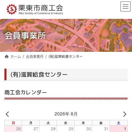
コ
ナ
ン
ビ
テ
ゲ
ン
ー
ツ
シ
へ
ョ
会員事業所
ス
ン
キ
に
ッ
移
プ
動
ホーム
会員事業所
(有)滋賀給食センター
(有)滋賀給食センター
商工会カレンダー
2026年 8月
PREV
NE
日
月
火
水
木
金
土
26
27
28
29
30
31
1