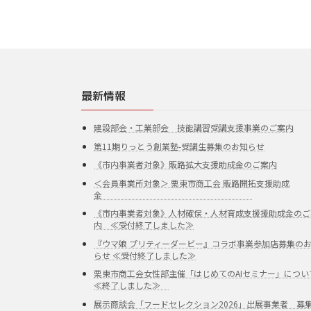
最新情報
建設部会・工業部会 技能講習受講支援事業のご案内
第11期りっとう創業塾-受講生募集のお知らせ
《市内事業者対象》販路拡大支援助成金のご案内
＜会員事業所対象＞ 栗東市商工会 販路開拓支援助成
金
《市内事業者対象》人材確保・人材育成支援援助成金のご
内 ≪受付終了しました≫
『ウマ娘 プリティーダービー』コラボ事業参加店募集の
らせ ≪受付終了しました≫
栗東市商工会女性部主催「はじめてのAIセミナー」につい
≪終了しました≫
展示商談会「フードセレクション2026」出展事業者 募