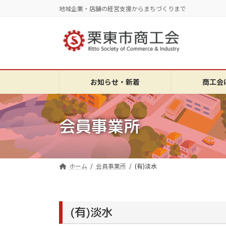
コ
ナ
地域企業・店舗の経営支援からまちづくりまで
ン
ビ
テ
ゲ
ン
ー
ツ
シ
へ
ョ
ス
ン
お知らせ・新着
商工会
キ
に
ッ
移
プ
動
会員事業所
ホーム
会員事業所
(有)淡水
(有)淡水