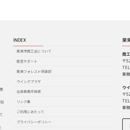
INDEX
栗
栗東市商工会について
商
〒5
経営サポート
TEL
栗東フォレスト倶楽部
事務
ウイングプラザ
ウ
案
会員事業所検索
〒5
TEL
リンク集
お知
事務
ご利用にあたって
て
プライバシーポリシー
集