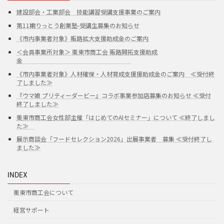
建設部会・工業部会 技能講習受講支援事業のご案内
第11期りっとう創業塾-受講生募集のお知らせ
《市内事業者対象》販路拡大支援助成金のご案内
＜会員事業所対象＞ 栗東市商工会 販路開拓支援助成
金
《市内事業者対象》人材確保・人材育成支援援助成金のご案内 ≪受付終
了しました≫
『ウマ娘 プリティーダービー』コラボ事業参加店募集のお知らせ ≪受付
終了しました≫
栗東市商工会女性部主催「はじめてのAIセミナー」について ≪終了しまし
た≫
展示商談会「フードセレクション2026」出展事業者 募集 ≪受付終了し
ました≫
INDEX
栗東市商工会について
経営サポート