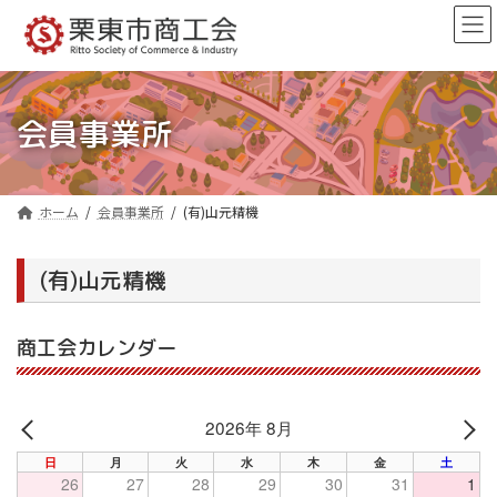
コ
ナ
ン
ビ
テ
ゲ
ン
ー
ツ
シ
へ
ョ
会員事業所
ス
ン
キ
に
ッ
移
プ
動
ホーム
会員事業所
(有)山元精機
(有)山元精機
商工会カレンダー
2026年 8月
PREV
NE
日
月
火
水
木
金
土
26
27
28
29
30
31
1