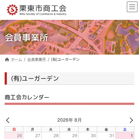
コ
ナ
ン
ビ
テ
ゲ
ン
ー
ツ
シ
へ
ョ
会員事業所
ス
ン
キ
に
ッ
移
プ
動
ホーム
会員事業所
(有)ユーガーデン
(有)ユーガーデン
商工会カレンダー
2026年 8月
PREV
NE
日
月
火
水
木
金
土
26
27
28
29
30
31
1