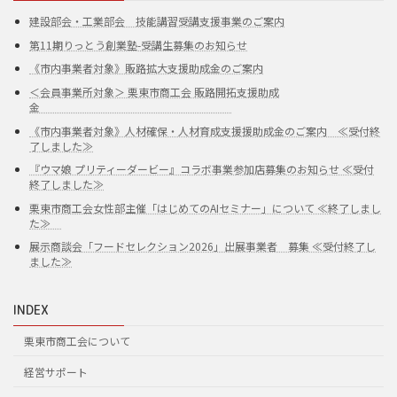
建設部会・工業部会 技能講習受講支援事業のご案内
第11期りっとう創業塾-受講生募集のお知らせ
《市内事業者対象》販路拡大支援助成金のご案内
＜会員事業所対象＞ 栗東市商工会 販路開拓支援助成
金
《市内事業者対象》人材確保・人材育成支援援助成金のご案内 ≪受付終
了しました≫
『ウマ娘 プリティーダービー』コラボ事業参加店募集のお知らせ ≪受付
終了しました≫
栗東市商工会女性部主催「はじめてのAIセミナー」について ≪終了しまし
た≫
展示商談会「フードセレクション2026」出展事業者 募集 ≪受付終了し
ました≫
INDEX
栗東市商工会について
経営サポート