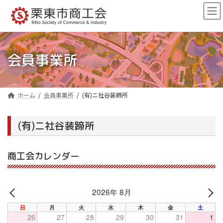
コ
ナ
ン
ビ
テ
ゲ
ン
ー
ツ
シ
へ
ョ
会員事業所
ス
ン
キ
に
ッ
移
プ
動
ホーム
会員事業所
(有)ニ社谷装蹄所
(有)ニ社谷装蹄所
商工会カレンダー
2026年 8月
PREV
NE
日
月
火
水
木
金
土
26
27
28
29
30
31
1