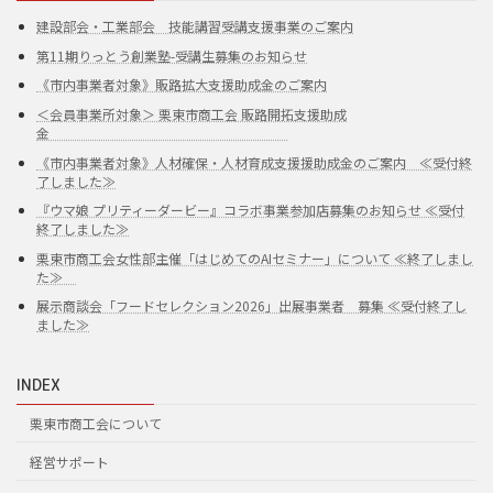
建設部会・工業部会 技能講習受講支援事業のご案内
第11期りっとう創業塾-受講生募集のお知らせ
《市内事業者対象》販路拡大支援助成金のご案内
＜会員事業所対象＞ 栗東市商工会 販路開拓支援助成
金
《市内事業者対象》人材確保・人材育成支援援助成金のご案内 ≪受付終
了しました≫
『ウマ娘 プリティーダービー』コラボ事業参加店募集のお知らせ ≪受付
終了しました≫
栗東市商工会女性部主催「はじめてのAIセミナー」について ≪終了しまし
た≫
展示商談会「フードセレクション2026」出展事業者 募集 ≪受付終了し
ました≫
INDEX
栗東市商工会について
経営サポート