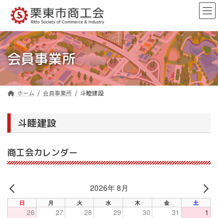
コ
ナ
ン
ビ
テ
ゲ
ン
ー
ツ
シ
へ
ョ
会員事業所
ス
ン
キ
に
ッ
移
プ
動
ホーム
会員事業所
斗睦建設
斗睦建設
商工会カレンダー
2026年 8月
PREV
NE
日
月
火
水
木
金
土
26
27
28
29
30
31
1