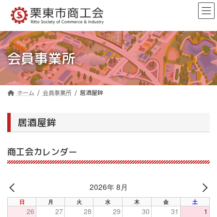
コ
ナ
ン
ビ
テ
ゲ
ン
ー
ツ
シ
へ
ョ
会員事業所
ス
ン
キ
に
ッ
移
プ
動
ホーム
会員事業所
居酒屋鉾
居酒屋鉾
商工会カレンダー
2026年 8月
PREV
NE
日
月
火
水
木
金
土
26
27
28
29
30
31
1