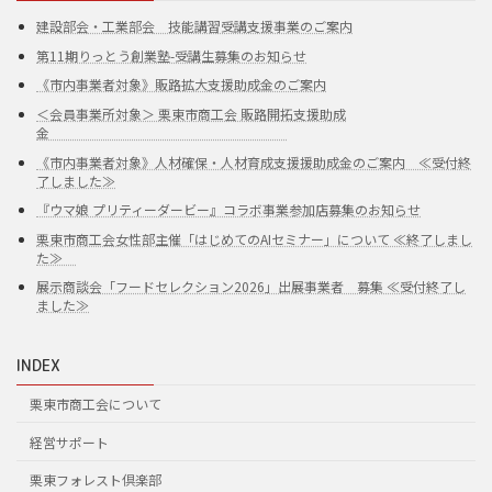
建設部会・工業部会 技能講習受講支援事業のご案内
第11期りっとう創業塾-受講生募集のお知らせ
《市内事業者対象》販路拡大支援助成金のご案内
＜会員事業所対象＞ 栗東市商工会 販路開拓支援助成
金
《市内事業者対象》人材確保・人材育成支援援助成金のご案内 ≪受付終
了しました≫
『ウマ娘 プリティーダービー』コラボ事業参加店募集のお知らせ
栗東市商工会女性部主催「はじめてのAIセミナー」について ≪終了しまし
た≫
展示商談会「フードセレクション2026」出展事業者 募集 ≪受付終了し
ました≫
INDEX
栗東市商工会について
経営サポート
栗東フォレスト倶楽部