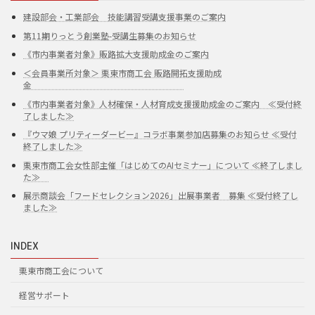
建設部会・工業部会 技能講習受講支援事業のご案内
第11期りっとう創業塾-受講生募集のお知らせ
《市内事業者対象》販路拡大支援助成金のご案内
＜会員事業所対象＞ 栗東市商工会 販路開拓支援助成
金
《市内事業者対象》人材確保・人材育成支援援助成金のご案内 ≪受付終
了しました≫
『ウマ娘 プリティーダービー』コラボ事業参加店募集のお知らせ ≪受付
終了しました≫
栗東市商工会女性部主催「はじめてのAIセミナー」について ≪終了しまし
た≫
展示商談会「フードセレクション2026」出展事業者 募集 ≪受付終了し
ました≫
INDEX
栗東市商工会について
経営サポート