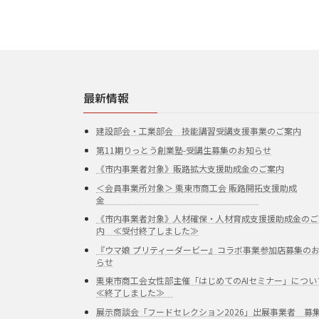
最新情報
建設部会・工業部会 技能講習受講支援事業のご案内
第11期りっとう創業塾-受講生募集のお知らせ
《市内事業者対象》販路拡大支援助成金のご案内
＜会員事業所対象＞ 栗東市商工会 販路開拓支援助成
金
《市内事業者対象》人材確保・人材育成支援援助成金のご
内 ≪受付終了しました≫
『ウマ娘 プリティーダービー』コラボ事業参加店募集の
らせ
栗東市商工会女性部主催「はじめてのAIセミナー」につい
≪終了しました≫
展示商談会「フードセレクション2026」出展事業者 募