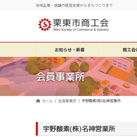
コ
ナ
地域企業・店舗の経営支援からまちづくりまで
ン
ビ
テ
ゲ
ン
ー
ツ
シ
へ
ョ
ス
ン
お知らせ・新着
商工会
キ
に
ッ
移
プ
動
会員事業所
ホーム
会員事業所
宇野酸素(株)名神営業所
宇野酸素(株)名神営業所