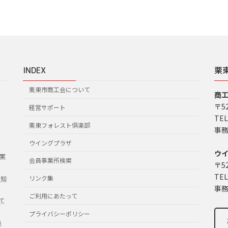
INDEX
栗
栗東市商工会について
商
〒5
経営サポート
TEL
栗東フォレスト倶楽部
事務
ウイングプラザ
ウ
案
会員事業所検索
〒5
TEL
リンク集
お知
事務
ご利用にあたって
て
プライバシーポリシー
集