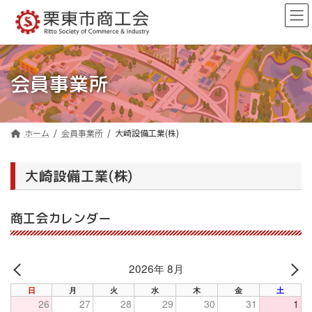
コ
ナ
ン
ビ
テ
ゲ
ン
ー
ツ
シ
へ
ョ
会員事業所
ス
ン
キ
に
ッ
移
プ
動
ホーム
会員事業所
大崎設備工業(株)
大崎設備工業(株)
商工会カレンダー
2026年 8月
PREV
NE
日
月
火
水
木
金
土
26
27
28
29
30
31
1