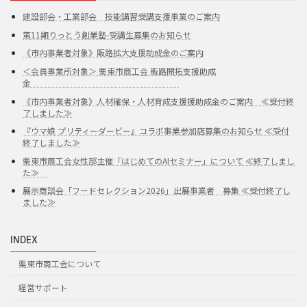
建設部会・工業部会 技能講習受講支援事業のご案内
第11期りっとう創業塾-受講生募集のお知らせ
《市内事業者対象》販路拡大支援助成金のご案内
＜会員事業所対象＞ 栗東市商工会 販路開拓支援助成
金
《市内事業者対象》人材確保・人材育成支援援助成金のご案内 ≪受付終
了しました≫
『ウマ娘 プリティーダービー』コラボ事業参加店募集のお知らせ ≪受付
終了しました≫
栗東市商工会女性部主催「はじめてのAIセミナー」について ≪終了しまし
た≫
展示商談会「フードセレクション2026」出展事業者 募集 ≪受付終了し
ました≫
INDEX
栗東市商工会について
経営サポート