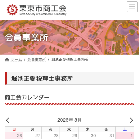
コ
ナ
ン
ビ
テ
ゲ
ン
ー
ツ
シ
へ
ョ
会員事業所
ス
ン
キ
に
ッ
移
プ
動
ホーム
会員事業所
堀池正愛税理士事務所
堀池正愛税理士事務所
商工会カレンダー
2026年 8月
PREV
NE
日
月
火
水
木
金
土
26
27
28
29
30
31
1