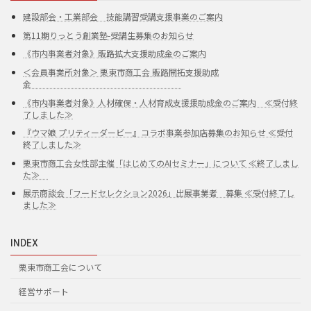
建設部会・工業部会 技能講習受講支援事業のご案内
第11期りっとう創業塾-受講生募集のお知らせ
《市内事業者対象》販路拡大支援助成金のご案内
＜会員事業所対象＞ 栗東市商工会 販路開拓支援助成
金
《市内事業者対象》人材確保・人材育成支援援助成金のご案内 ≪受付終
了しました≫
『ウマ娘 プリティーダービー』コラボ事業参加店募集のお知らせ ≪受付
終了しました≫
栗東市商工会女性部主催「はじめてのAIセミナー」について ≪終了しまし
た≫
展示商談会「フードセレクション2026」出展事業者 募集 ≪受付終了し
ました≫
INDEX
栗東市商工会について
経営サポート