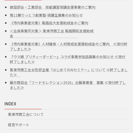
建設部会・工業部会 技能講習受講支援事業のご案内
第11期りっとう創業塾-受講生募集のお知らせ
《市内事業者対象》販路拡大支援助成金のご案内
＜会員事業所対象＞ 栗東市商工会 販路開拓支援助成
金
《市内事業者対象》人材確保・人材育成支援援助成金のご案内 ≪受付終
了しました≫
『ウマ娘 プリティーダービー』コラボ事業参加店募集のお知らせ ≪受付
終了しました≫
栗東市商工会女性部主催「はじめてのAIセミナー」について ≪終了しまし
た≫
展示商談会「フードセレクション2026」出展事業者 募集 ≪受付終了し
ました≫
INDEX
栗東市商工会について
経営サポート