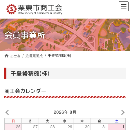
コ
ナ
ン
ビ
テ
ゲ
ン
ー
ツ
シ
へ
ョ
会員事業所
ス
ン
キ
に
ッ
移
プ
動
ホーム
会員事業所
千登勢精機(株)
千登勢精機(株)
商工会カレンダー
2026年 8月
PREV
NE
日
月
火
水
木
金
土
26
27
28
29
30
31
1