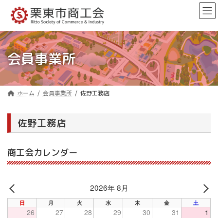
コ
ナ
ン
ビ
テ
ゲ
ン
ー
ツ
シ
へ
ョ
会員事業所
ス
ン
キ
に
ッ
移
プ
動
ホーム
会員事業所
佐野工務店
佐野工務店
商工会カレンダー
2026年 8月
PREV
NE
日
月
火
水
木
金
土
26
27
28
29
30
31
1