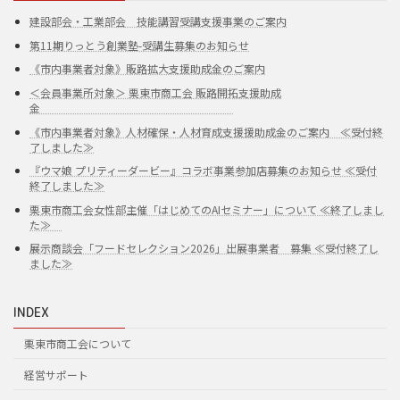
建設部会・工業部会 技能講習受講支援事業のご案内
第11期りっとう創業塾-受講生募集のお知らせ
《市内事業者対象》販路拡大支援助成金のご案内
＜会員事業所対象＞ 栗東市商工会 販路開拓支援助成
金
《市内事業者対象》人材確保・人材育成支援援助成金のご案内 ≪受付終
了しました≫
『ウマ娘 プリティーダービー』コラボ事業参加店募集のお知らせ ≪受付
終了しました≫
栗東市商工会女性部主催「はじめてのAIセミナー」について ≪終了しまし
た≫
展示商談会「フードセレクション2026」出展事業者 募集 ≪受付終了し
ました≫
INDEX
栗東市商工会について
経営サポート