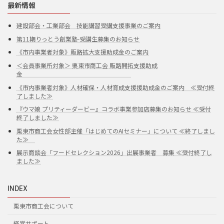
最新情報
建設部会・工業部会 技能講習受講支援事業のご案内
第11期りっとう創業塾-受講生募集のお知らせ
《市内事業者対象》販路拡大支援助成金のご案内
＜会員事業所対象＞ 栗東市商工会 販路開拓支援助成
金
《市内事業者対象》人材確保・人材育成支援援助成金のご案内 ≪受付終
了しました≫
『ウマ娘 プリティーダービー』コラボ事業参加店募集のお知らせ ≪受付
終了しました≫
栗東市商工会女性部主催「はじめてのAIセミナー」について ≪終了しまし
た≫
展示商談会「フードセレクション2026」出展事業者 募集 ≪受付終了し
ました≫
INDEX
栗東市商工会について
経営サポート