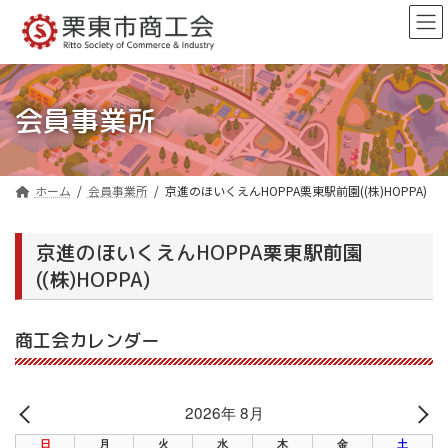
コ
ナ
ン
ビ
テ
ゲ
ン
ー
ツ
シ
へ
ョ
会員事業所
ス
ン
キ
に
ッ
移
プ
動
ホーム
会員事業所
京進のほいくえんHOPPA栗東駅前園((株)HOPPA)
京進のほいくえんHOPPA栗東駅前園
((株)HOPPA)
商工会カレンダー
2026年 8月
日
月
火
水
木
金
土