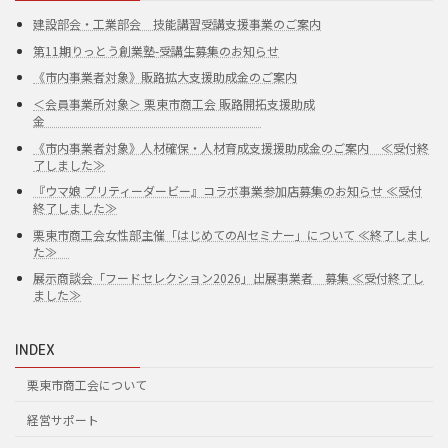
建設部会・工業部会 技能講習受講支援事業のご案内
第11期りっとう創業塾-受講生募集のお知らせ
《市内事業者対象》販路拡大支援助成金のご案内
＜会員事業所対象＞ 栗東市商工会 販路開拓支援助成
金
《市内事業者対象》人材確保・人材育成支援援助成金のご案内 ≪受付終
了しました≫
『ウマ娘 プリティーダービー』コラボ事業参加店募集のお知らせ ≪受付
終了しました≫
栗東市商工会女性部主催「はじめてのAIセミナー」について ≪終了しまし
た≫
展示商談会「フードセレクション2026」出展事業者 募集 ≪受付終了し
ました≫
INDEX
栗東市商工会について
経営サポート