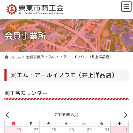
コ
ナ
ン
ビ
テ
ゲ
ン
ー
ツ
シ
へ
ョ
会員事業所
ス
ン
キ
に
ッ
移
プ
動
ホーム
会員事業所
㈱エム・アールイノウエ（井上洋品店）
㈱エム・アールイノウエ（井上洋品店）
商工会カレンダー
2026年 8月
PREV
NE
日
月
火
水
木
金
土
26
27
28
29
30
31
1