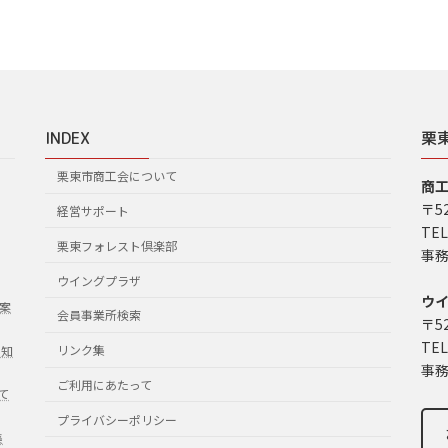
INDEX
栗
栗東市商工会について
商
〒5
経営サポート
TEL
栗東フォレスト倶楽部
事務
ウイングプラザ
ウ
案
会員事業所検索
〒5
TEL
リンク集
お知
事務
ご利用にあたって
て
プライバシーポリシー
集