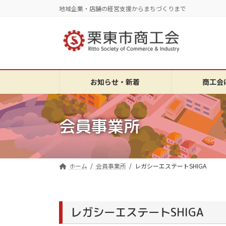
コ
ナ
地域企業・店舗の経営支援からまちづくりまで
ン
ビ
テ
ゲ
ン
ー
ツ
シ
へ
ョ
ス
ン
お知らせ・新着
商工会
キ
に
ッ
移
プ
動
会員事業所
ホーム
会員事業所
レガシーエステートSHIGA
レガシーエステートSHIGA