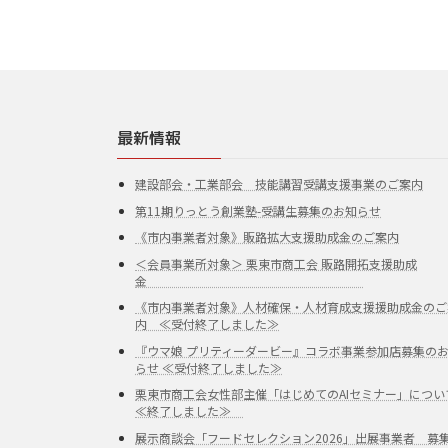
最新情報
建設部会・工業部会 技能講習受講支援事業のご案内
第11期りっとう創業塾-受講生募集のお知らせ
《市内事業者対象》販路拡大支援助成金のご案内
＜会員事業所対象＞ 栗東市商工会 販路開拓支援助成
金
《市内事業者対象》人材確保・人材育成支援援助成金のご
内 ≪受付終了しました≫
『ウマ娘 プリティーダービー』コラボ事業参加店募集の
らせ ≪受付終了しました≫
栗東市商工会女性部主催「はじめてのAIセミナー」につい
≪終了しました≫
展示商談会「フードセレクション2026」出展事業者 募