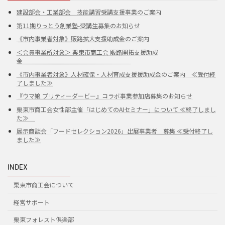
建設部会・工業部会 技能講習受講支援事業のご案内
第11期りっとう創業塾-受講生募集のお知らせ
《市内事業者対象》販路拡大支援助成金のご案内
＜会員事業所対象＞ 栗東市商工会 販路開拓支援助成
金
《市内事業者対象》人材確保・人材育成支援援助成金のご案内 ≪受付終
了しました≫
『ウマ娘 プリティーダービー』コラボ事業参加店募集のお知らせ
栗東市商工会女性部主催「はじめてのAIセミナー」について ≪終了しまし
た≫
展示商談会「フードセレクション2026」出展事業者 募集 ≪受付終了し
ました≫
INDEX
栗東市商工会について
経営サポート
栗東フォレスト倶楽部