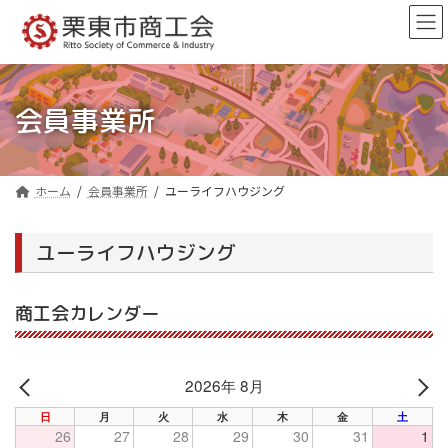
コ
ナ
ン
ビ
テ
ゲ
ン
ー
ツ
シ
へ
ョ
会員事業所
ス
ン
キ
に
ッ
移
プ
動
ホーム
会員事業所
ユーライフハウジング
ユーライフハウジング
商工会カレンダー
2026年 8月
PREV
NE
日
月
火
水
木
金
土
26
27
28
29
30
31
1