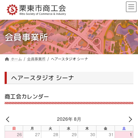
コ
ナ
ン
ビ
テ
ゲ
ン
ー
ツ
シ
へ
ョ
会員事業所
ス
ン
キ
に
ッ
移
プ
動
ホーム
会員事業所
ヘアースタジオ シーナ
ヘアースタジオ シーナ
商工会カレンダー
2026年 8月
PREV
NE
日
月
火
水
木
金
土
26
27
28
29
30
31
1