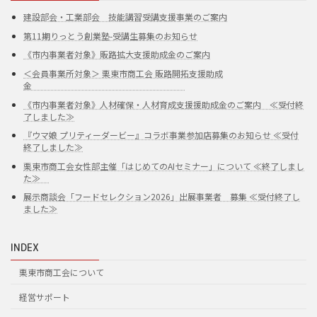
建設部会・工業部会 技能講習受講支援事業のご案内
第11期りっとう創業塾-受講生募集のお知らせ
《市内事業者対象》販路拡大支援助成金のご案内
＜会員事業所対象＞ 栗東市商工会 販路開拓支援助成
金
《市内事業者対象》人材確保・人材育成支援援助成金のご案内 ≪受付終
了しました≫
『ウマ娘 プリティーダービー』コラボ事業参加店募集のお知らせ ≪受付
終了しました≫
栗東市商工会女性部主催「はじめてのAIセミナー」について ≪終了しまし
た≫
展示商談会「フードセレクション2026」出展事業者 募集 ≪受付終了し
ました≫
INDEX
栗東市商工会について
経営サポート