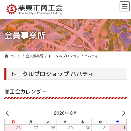
コ
ナ
ン
ビ
テ
ゲ
ン
ー
ツ
シ
へ
ョ
会員事業所
ス
ン
キ
に
ッ
移
プ
動
ホーム
会員事業所
トータルプロショップ バハティ
トータルプロショップ バハティ
商工会カレンダー
2026年 8月
PREV
NE
日
月
火
水
木
金
土
26
27
28
29
30
31
1