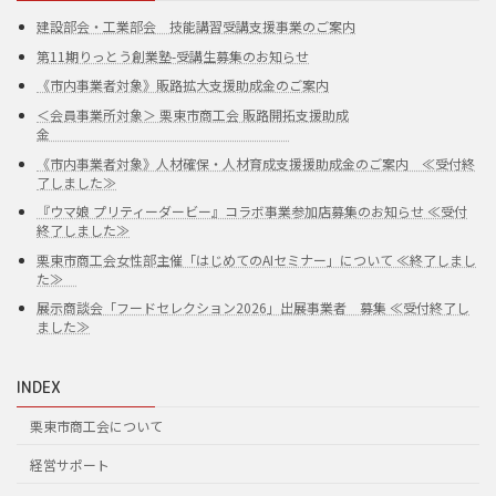
建設部会・工業部会 技能講習受講支援事業のご案内
第11期りっとう創業塾-受講生募集のお知らせ
《市内事業者対象》販路拡大支援助成金のご案内
＜会員事業所対象＞ 栗東市商工会 販路開拓支援助成
金
《市内事業者対象》人材確保・人材育成支援援助成金のご案内 ≪受付終
了しました≫
『ウマ娘 プリティーダービー』コラボ事業参加店募集のお知らせ ≪受付
終了しました≫
栗東市商工会女性部主催「はじめてのAIセミナー」について ≪終了しまし
た≫
展示商談会「フードセレクション2026」出展事業者 募集 ≪受付終了し
ました≫
INDEX
栗東市商工会について
経営サポート