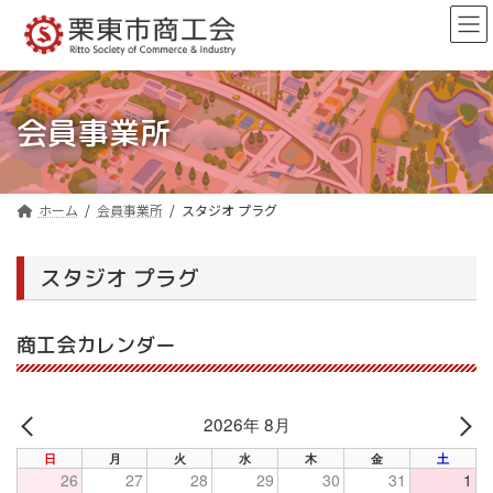
コ
ナ
ン
ビ
テ
ゲ
ン
ー
ツ
シ
へ
ョ
会員事業所
ス
ン
キ
に
ッ
移
プ
動
ホーム
会員事業所
スタジオ プラグ
スタジオ プラグ
商工会カレンダー
2026年 8月
PREV
NE
日
月
火
水
木
金
土
26
27
28
29
30
31
1