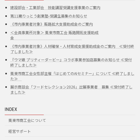
建設部会・工業部会 技能講習受講支援事業のご案内
第11期りっとう創業塾-受講生募集のお知らせ
《市内事業者対象》販路拡大支援助成金のご案内
＜会員事業所対象＞ 栗東市商工会 販路開拓支援助成
金
《市内事業者対象》人材確保・人材育成支援援助成金のご案内 ≪受付終
了しました≫
『ウマ娘 プリティーダービー』コラボ事業参加店募集のお知らせ ≪受付
終了しました≫
栗東市商工会女性部主催「はじめてのAIセミナー」について ≪終了しまし
た≫
展示商談会「フードセレクション2026」出展事業者 募集 ≪受付終了し
ました≫
INDEX
栗東市商工会について
経営サポート