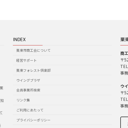
INDEX
栗
栗東市商工会について
商
〒5
経営サポート
TEL
栗東フォレスト倶楽部
事務
ウイングプラザ
ウ
案
会員事業所検索
〒5
TEL
リンク集
お知
事務
ご利用にあたって
て
プライバシーポリシー
集