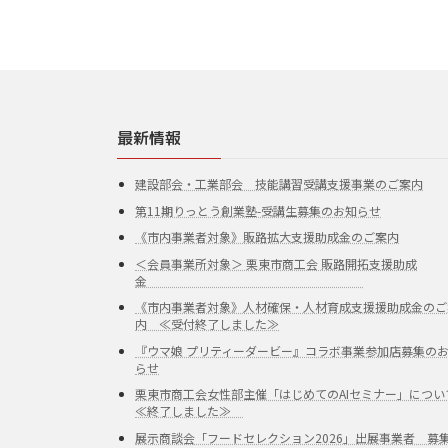
最新情報
建設部会・工業部会 技能講習受講支援事業のご案内
第11期りっとう創業塾-受講生募集のお知らせ
《市内事業者対象》販路拡大支援助成金のご案内
＜会員事業所対象＞ 栗東市商工会 販路開拓支援助成
金
《市内事業者対象》人材確保・人材育成支援援助成金のご
内 ≪受付終了しました≫
『ウマ娘 プリティーダービー』コラボ事業参加店募集の
らせ
栗東市商工会女性部主催「はじめてのAIセミナー」につい
≪終了しました≫
展示商談会「フードセレクション2026」出展事業者 募