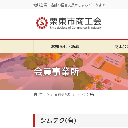
コ
ナ
地域企業・店舗の経営支援からまちづくりまで
ン
ビ
テ
ゲ
ン
ー
ツ
シ
へ
ョ
ス
ン
お知らせ・新着
商工会
キ
に
ッ
移
プ
動
会員事業所
ホーム
会員事業所
シムテク(有)
シムテク(有)