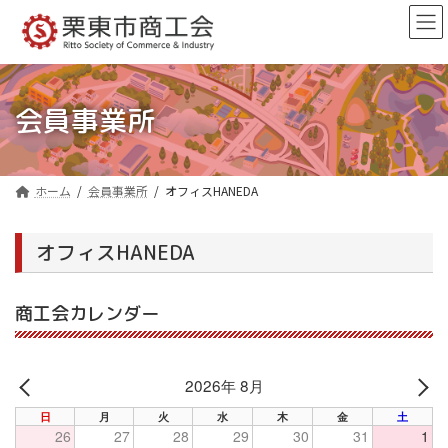
コ
ナ
ン
ビ
テ
ゲ
ン
ー
ツ
シ
へ
ョ
会員事業所
ス
ン
キ
に
ッ
移
プ
動
ホーム
会員事業所
オフィスHANEDA
オフィスHANEDA
商工会カレンダー
2026年 8月
PREV
NE
日
月
火
水
木
金
土
26
27
28
29
30
31
1