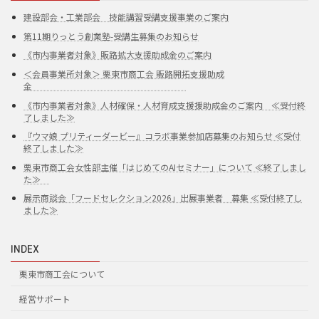
建設部会・工業部会 技能講習受講支援事業のご案内
第11期りっとう創業塾-受講生募集のお知らせ
《市内事業者対象》販路拡大支援助成金のご案内
＜会員事業所対象＞ 栗東市商工会 販路開拓支援助成
金
《市内事業者対象》人材確保・人材育成支援援助成金のご案内 ≪受付終
了しました≫
『ウマ娘 プリティーダービー』コラボ事業参加店募集のお知らせ ≪受付
終了しました≫
栗東市商工会女性部主催「はじめてのAIセミナー」について ≪終了しまし
た≫
展示商談会「フードセレクション2026」出展事業者 募集 ≪受付終了し
ました≫
INDEX
栗東市商工会について
経営サポート