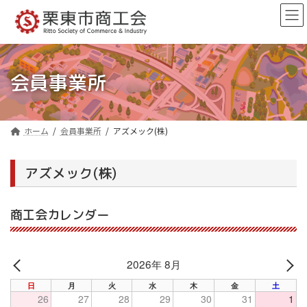
コ
ナ
ン
ビ
テ
ゲ
ン
ー
ツ
シ
へ
ョ
会員事業所
ス
ン
キ
に
ッ
移
プ
動
ホーム
会員事業所
アズメック(株)
アズメック(株)
商工会カレンダー
2026年 8月
PREV
NE
日
月
火
水
木
金
土
26
27
28
29
30
31
1