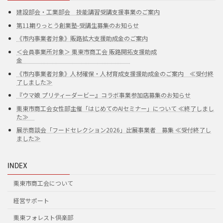
建設部会・工業部会 技能講習受講支援事業のご案内
第11期りっとう創業塾-受講生募集のお知らせ
《市内事業者対象》販路拡大支援助成金のご案内
＜会員事業所対象＞ 栗東市商工会 販路開拓支援助成
金
《市内事業者対象》人材確保・人材育成支援援助成金のご案内 ≪受付終
了しました≫
『ウマ娘 プリティーダービー』コラボ事業参加店募集のお知らせ
栗東市商工会女性部主催「はじめてのAIセミナー」について ≪終了しまし
た≫
展示商談会「フードセレクション2026」出展事業者 募集 ≪受付終了し
ました≫
INDEX
栗東市商工会について
経営サポート
栗東フォレスト倶楽部