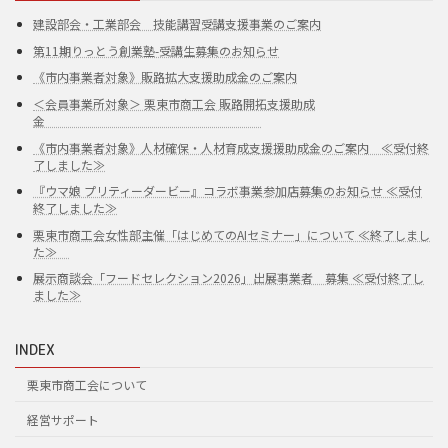
建設部会・工業部会 技能講習受講支援事業のご案内
第11期りっとう創業塾-受講生募集のお知らせ
《市内事業者対象》販路拡大支援助成金のご案内
＜会員事業所対象＞ 栗東市商工会 販路開拓支援助成
金
《市内事業者対象》人材確保・人材育成支援援助成金のご案内 ≪受付終
了しました≫
『ウマ娘 プリティーダービー』コラボ事業参加店募集のお知らせ ≪受付
終了しました≫
栗東市商工会女性部主催「はじめてのAIセミナー」について ≪終了しまし
た≫
展示商談会「フードセレクション2026」出展事業者 募集 ≪受付終了し
ました≫
INDEX
栗東市商工会について
経営サポート