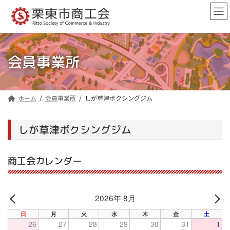
コ
ナ
ン
ビ
テ
ゲ
ン
ー
ツ
シ
へ
ョ
会員事業所
ス
ン
キ
に
ッ
移
プ
動
ホーム
会員事業所
しが草津ボクシングジム
しが草津ボクシングジム
商工会カレンダー
2026年 8月
PREV
NE
日
月
火
水
木
金
土
26
27
28
29
30
31
1