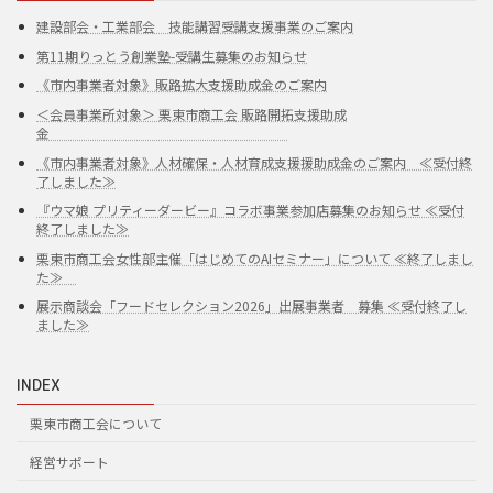
建設部会・工業部会 技能講習受講支援事業のご案内
第11期りっとう創業塾-受講生募集のお知らせ
《市内事業者対象》販路拡大支援助成金のご案内
＜会員事業所対象＞ 栗東市商工会 販路開拓支援助成
金
《市内事業者対象》人材確保・人材育成支援援助成金のご案内 ≪受付終
了しました≫
『ウマ娘 プリティーダービー』コラボ事業参加店募集のお知らせ ≪受付
終了しました≫
栗東市商工会女性部主催「はじめてのAIセミナー」について ≪終了しまし
た≫
展示商談会「フードセレクション2026」出展事業者 募集 ≪受付終了し
ました≫
INDEX
栗東市商工会について
経営サポート