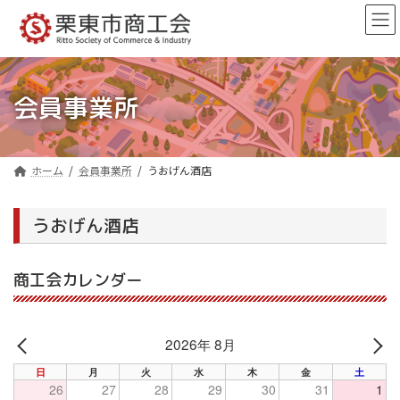
コ
ナ
ン
ビ
テ
ゲ
ン
ー
ツ
シ
へ
ョ
会員事業所
ス
ン
キ
に
ッ
移
プ
動
ホーム
会員事業所
うおげん酒店
うおげん酒店
商工会カレンダー
2026年 8月
PREV
NE
日
月
火
水
木
金
土
26
27
28
29
30
31
1