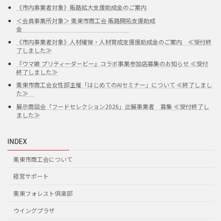
《市内事業者対象》販路拡大支援助成金のご案内
＜会員事業所対象＞ 栗東市商工会 販路開拓支援助成
金
《市内事業者対象》人材確保・人材育成支援援助成金のご案内 ≪受付終
了しました≫
『ウマ娘 プリティーダービー』コラボ事業参加店募集のお知らせ ≪受付
終了しました≫
栗東市商工会女性部主催「はじめてのAIセミナー」について ≪終了しまし
た≫
展示商談会「フードセレクション2026」出展事業者 募集 ≪受付終了し
ました≫
INDEX
栗東市商工会について
経営サポート
栗東フォレスト倶楽部
ウイングプラザ