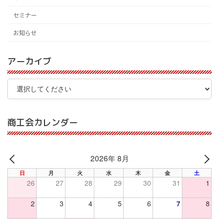
セミナー
お知らせ
アーカイブ
商工会カレンダー
2026年 8月
PREV
NE
日
月
火
水
木
金
土
26
27
28
29
30
31
1
2
3
4
5
6
7
8