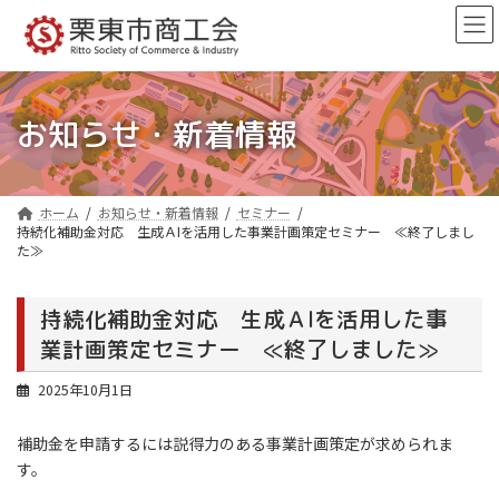
コ
ナ
ン
ビ
テ
ゲ
ン
ー
ツ
シ
へ
ョ
お知らせ・新着情報
ス
ン
キ
に
ッ
移
プ
動
ホーム
お知らせ・新着情報
セミナー
持続化補助金対応 生成ＡIを活用した事業計画策定セミナー ≪終了しまし
た≫
持続化補助金対応 生成ＡIを活用した事
業計画策定セミナー ≪終了しました≫
2025年10月1日
補助金を申請するには説得力のある事業計画策定が求められま
す。