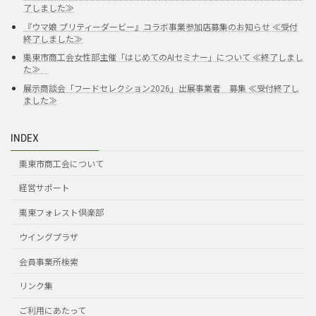
了しました≫
『ウマ娘 プリティーダービー』コラボ事業参加店募集のお知らせ ≪受付
終了しました≫
栗東市商工会女性部主催「はじめてのAIセミナー」について ≪終了しまし
た≫
展示商談会「フードセレクション2026」出展事業者 募集 ≪受付終了し
ました≫
INDEX
栗東市商工会について
経営サポート
栗東フォレスト倶楽部
ウイングプラザ
会員事業所検索
リンク集
ご利用にあたって