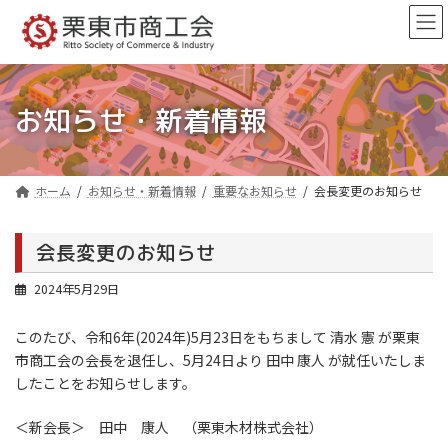
コ
ナ
ン
ビ
テ
ゲ
ン
ー
ツ
シ
へ
ョ
お知らせ・新着情報
ス
ン
キ
に
ッ
移
プ
動
ホーム
お知らせ・新着情報
重要なお知らせ
会長変更のお知らせ
会長変更のお知らせ
2024年5月29日
このたび、令和6年(2024年)5月23日をもちまして 清水 憲 が栗東
市商工会の会長を退任し、5月24日より 田中 康人 が就任いたしま
したことをお知らせします。
＜新会長＞ 田中 康人 （栗東木材株式会社）